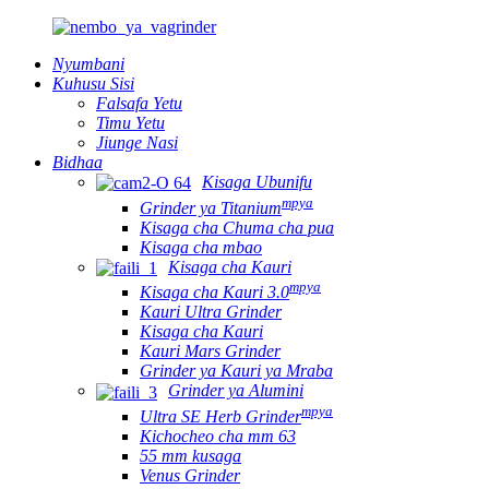
Nyumbani
Kuhusu Sisi
Falsafa Yetu
Timu Yetu
Jiunge Nasi
Bidhaa
Kisaga Ubunifu
mpya
Grinder ya Titanium
Kisaga cha Chuma cha pua
Kisaga cha mbao
Kisaga cha Kauri
mpya
Kisaga cha Kauri 3.0
Kauri Ultra Grinder
Kisaga cha Kauri
Kauri Mars Grinder
Grinder ya Kauri ya Mraba
Grinder ya Alumini
mpya
Ultra SE Herb Grinder
Kichocheo cha mm 63
55 mm kusaga
Venus Grinder