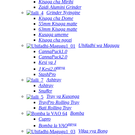
Kisaga cha Mirihi
Zaidi Alumini Grinder
Grinder Nyingine
Kisaga cha Dome
55mm Kisaga matte
63mm Kisaga matte
Kusaga umeme
Kisaga cha ngozi
Uhifadhi wa Magugu
CannaPuck1.0
CannaPuck2.0
Kesi ya J
mpya
J Kesi2.0
StashPro
Ashtray
Ashtray
Snuffer
Tray ya Kusonga
TrayPro Rolling Tray
Bati Rolling Tray
Bomba
Cupro
mpya
Bomba la VAO
Vifaa vya Bong