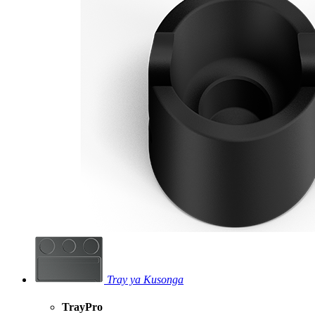
Tray ya Kusonga
TrayPro