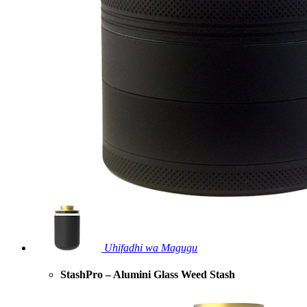
Uhifadhi wa Magugu
StashPro – Alumini Glass Weed Stash