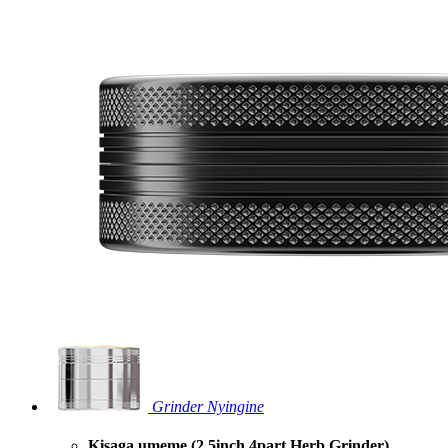
Grinder Nyingine
Kisaga umeme (2.5inch 4part Herb Grinder)