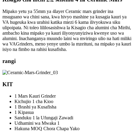
Mipako yetu ya 55mm ya 4layer Ceramic mars grinder ina
msuguano wa chini sana, kwa hivyo mashine ya kusagia kauri ya
VA hugeuka kwa urahisi katika miezi 6 kama ilivyokuwa siku
ulipoipata. Ni toleo lililosasishwa la Kisagio cha alumini cha Mirihi,
ambacho kina mipako ya kauri iliyonyunyiziwa kwenye uso wa
alumini. Inachanganya muundo laini wa mviringo ulio na hati miliki
wa VAGrinders, meno yenye umbo la mzeituni, na mipako ya kauri
isiyo na fimbo na rahisi kusafisha.
rangi
KIT
1 Mars Kauri Grinder
Kichujio 1 cha Kioo
1 Brashi ya Kusafisha
1 Kipasua
Sanduku 1 la Ufungaji Zawadi
Udhamini wa Mwaka 1
Hakuna MOQ Chora Chapa Yako