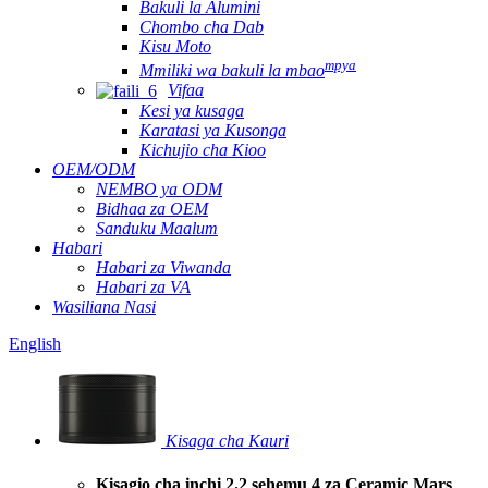
Bakuli la Alumini
Chombo cha Dab
Kisu Moto
mpya
Mmiliki wa bakuli la mbao
Vifaa
Kesi ya kusaga
Karatasi ya Kusonga
Kichujio cha Kioo
OEM/ODM
NEMBO ya ODM
Bidhaa za OEM
Sanduku Maalum
Habari
Habari za Viwanda
Habari za VA
Wasiliana Nasi
English
Kisaga cha Kauri
Kisagio cha inchi 2.2 sehemu 4 za Ceramic Mars