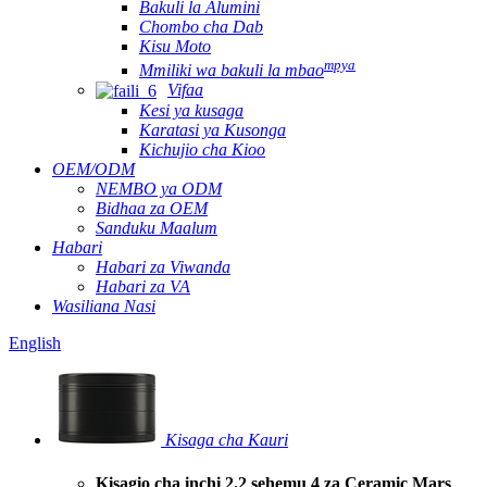
Bakuli la Alumini
Chombo cha Dab
Kisu Moto
mpya
Mmiliki wa bakuli la mbao
Vifaa
Kesi ya kusaga
Karatasi ya Kusonga
Kichujio cha Kioo
OEM/ODM
NEMBO ya ODM
Bidhaa za OEM
Sanduku Maalum
Habari
Habari za Viwanda
Habari za VA
Wasiliana Nasi
English
Kisaga cha Kauri
Kisagio cha inchi 2.2 sehemu 4 za Ceramic Mars