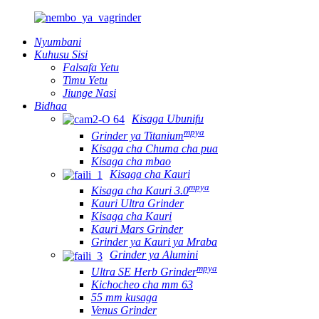
Nyumbani
Kuhusu Sisi
Falsafa Yetu
Timu Yetu
Jiunge Nasi
Bidhaa
Kisaga Ubunifu
mpya
Grinder ya Titanium
Kisaga cha Chuma cha pua
Kisaga cha mbao
Kisaga cha Kauri
mpya
Kisaga cha Kauri 3.0
Kauri Ultra Grinder
Kisaga cha Kauri
Kauri Mars Grinder
Grinder ya Kauri ya Mraba
Grinder ya Alumini
mpya
Ultra SE Herb Grinder
Kichocheo cha mm 63
55 mm kusaga
Venus Grinder