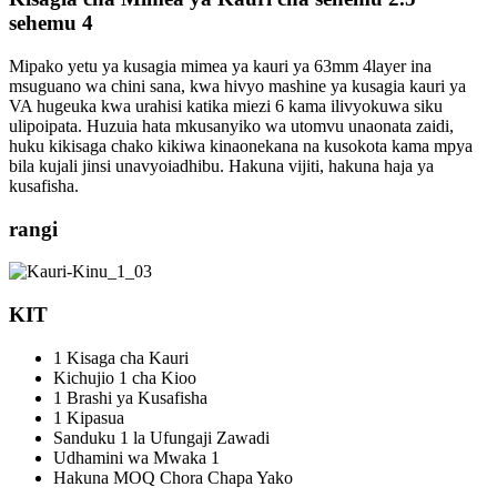
sehemu 4
Mipako yetu ya kusagia mimea ya kauri ya 63mm 4layer ina
msuguano wa chini sana, kwa hivyo mashine ya kusagia kauri ya
VA hugeuka kwa urahisi katika miezi 6 kama ilivyokuwa siku
ulipoipata. Huzuia hata mkusanyiko wa utomvu unaonata zaidi,
huku kikisaga chako kikiwa kinaonekana na kusokota kama mpya
bila kujali jinsi unavyoiadhibu. Hakuna vijiti, hakuna haja ya
kusafisha.
rangi
KIT
1 Kisaga cha Kauri
Kichujio 1 cha Kioo
1 Brashi ya Kusafisha
1 Kipasua
Sanduku 1 la Ufungaji Zawadi
Udhamini wa Mwaka 1
Hakuna MOQ Chora Chapa Yako