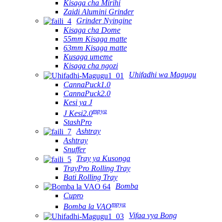
Kisaga cha Mirihi
Zaidi Alumini Grinder
Grinder Nyingine
Kisaga cha Dome
55mm Kisaga matte
63mm Kisaga matte
Kusaga umeme
Kisaga cha ngozi
Uhifadhi wa Magugu
CannaPuck1.0
CannaPuck2.0
Kesi ya J
mpya
J Kesi2.0
StashPro
Ashtray
Ashtray
Snuffer
Tray ya Kusonga
TrayPro Rolling Tray
Bati Rolling Tray
Bomba
Cupro
mpya
Bomba la VAO
Vifaa vya Bong