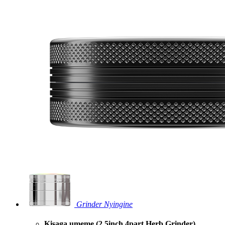
Grinder Nyingine
Kisaga umeme (2.5inch 4part Herb Grinder)