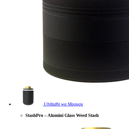
Uhifadhi wa Magugu
StashPro – Alumini Glass Weed Stash