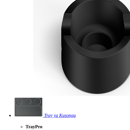
Tray ya Kusonga
TrayPro