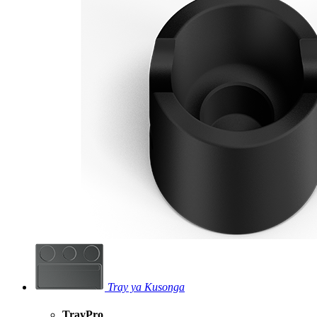
Tray ya Kusonga
TrayPro