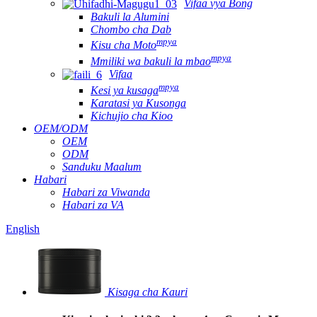
Vifaa vya Bong
Bakuli la Alumini
Chombo cha Dab
mpya
Kisu cha Moto
mpya
Mmiliki wa bakuli la mbao
Vifaa
mpya
Kesi ya kusaga
Karatasi ya Kusonga
Kichujio cha Kioo
OEM/ODM
OEM
ODM
Sanduku Maalum
Habari
Habari za Viwanda
Habari za VA
English
Kisaga cha Kauri