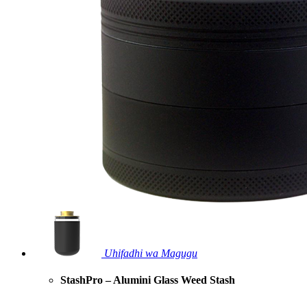
Uhifadhi wa Magugu
StashPro – Alumini Glass Weed Stash