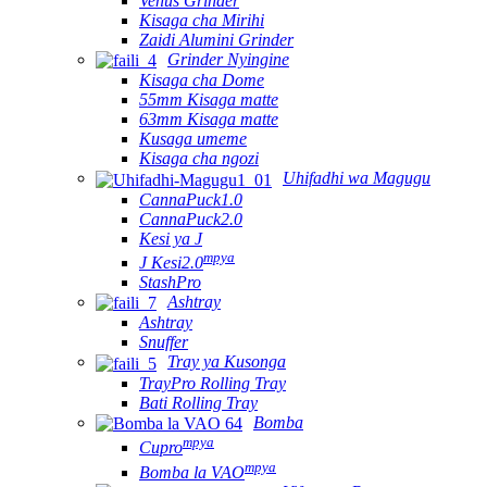
Venus Grinder
Kisaga cha Mirihi
Zaidi Alumini Grinder
Grinder Nyingine
Kisaga cha Dome
55mm Kisaga matte
63mm Kisaga matte
Kusaga umeme
Kisaga cha ngozi
Uhifadhi wa Magugu
CannaPuck1.0
CannaPuck2.0
Kesi ya J
mpya
J Kesi2.0
StashPro
Ashtray
Ashtray
Snuffer
Tray ya Kusonga
TrayPro Rolling Tray
Bati Rolling Tray
Bomba
mpya
Cupro
mpya
Bomba la VAO