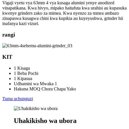
Vigaji vyetu vya 63mm 4 vya kusaga alumini yenye anodized
vinapatikana. Kwa hivyo, mipako haitafuta kwa urahisi au kupasuka
kwenye grinders zako za mimea. Kwa nyenzo za mmea ambazo
zinapaswa kusagwa chini kwa kupikia au kuyeyushwa, grinder hii
inafanya kazi vizuri.
rangi
KIT
1 Kisaga
1 Beba Pochi
1 Kipasua
Udhamini wa Mwaka 1
Hakuna MOQ Chora Chapa Yako
Tuma uchunguzi
Uhakikisho wa ubora