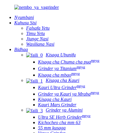
Nyumbani
Kuhusu Sisi
Falsafa Yetu
Timu Yetu
Jiunge Nasi
Wasiliana Nasi
Bidhaa
Kisaga Ubunifu
mpya
Kisaga cha Chuma cha pua
mpya
Grinder ya Titanium
mpya
Kisaga cha mbao
Kisaga cha Kauri
mpya
Kauri Ultra Grinder
mpya
Grinder ya Kauri ya Mraba
Kisaga cha Kauri
Kauri Mars Grinder
Grinder ya Alumini
mpya
Ultra SE Herb Grinder
Kichocheo cha mm 63
55 mm kusaga