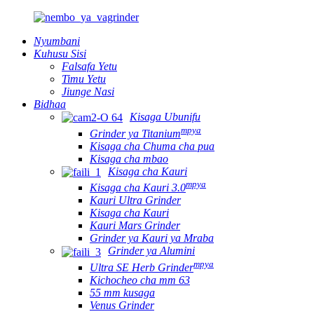
Nyumbani
Kuhusu Sisi
Falsafa Yetu
Timu Yetu
Jiunge Nasi
Bidhaa
Kisaga Ubunifu
mpya
Grinder ya Titanium
Kisaga cha Chuma cha pua
Kisaga cha mbao
Kisaga cha Kauri
mpya
Kisaga cha Kauri 3.0
Kauri Ultra Grinder
Kisaga cha Kauri
Kauri Mars Grinder
Grinder ya Kauri ya Mraba
Grinder ya Alumini
mpya
Ultra SE Herb Grinder
Kichocheo cha mm 63
55 mm kusaga
Venus Grinder