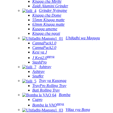
Kisaga cha Mirihi
Zaidi Alumini Grinder
Grinder Nyingine
Kisaga cha Dome
55mm Kisaga matte
63mm Kisaga matte
Kusaga umeme
Kisaga cha ngozi
Uhifadhi wa Magugu
CannaPuck1.0
CannaPuck2.0
Kesi ya J
mpya
J Kesi2.0
StashPro
Ashtray
Ashtray
Snuffer
Tray ya Kusonga
TrayPro Rolling Tray
Bati Rolling Tray
Bomba
Cupro
mpya
Bomba la VAO
Vifaa vya Bong