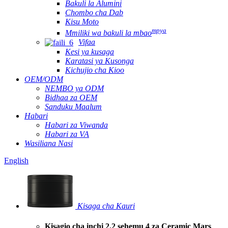
Bakuli la Alumini
Chombo cha Dab
Kisu Moto
mpya
Mmiliki wa bakuli la mbao
Vifaa
Kesi ya kusaga
Karatasi ya Kusonga
Kichujio cha Kioo
OEM/ODM
NEMBO ya ODM
Bidhaa za OEM
Sanduku Maalum
Habari
Habari za Viwanda
Habari za VA
Wasiliana Nasi
English
Kisaga cha Kauri
Kisagio cha inchi 2.2 sehemu 4 za Ceramic Mars